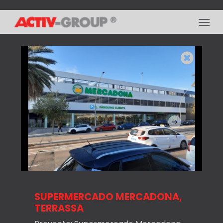
Skip
Menu
to
main
content
SUPERMERCADO MERCADONA,
TERRASSA